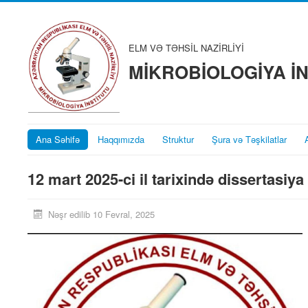
ELM VƏ TƏHSİL NAZİRLİYİ
MİKROBİOLOGİYA İ
Ana Səhifə
Haqqımızda
Struktur
Şura və Təşkilatlar
12 mart 2025-ci il tarixində dissertasiya
Nəşr edilib 10 Fevral, 2025