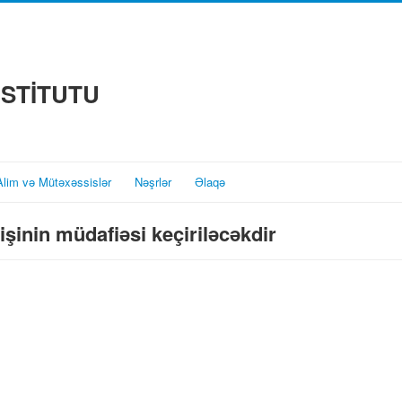
NSTİTUTU
Alim və Mütəxəssislər
Nəşrlər
Əlaqə
 işinin müdafiəsi keçiriləcəkdir