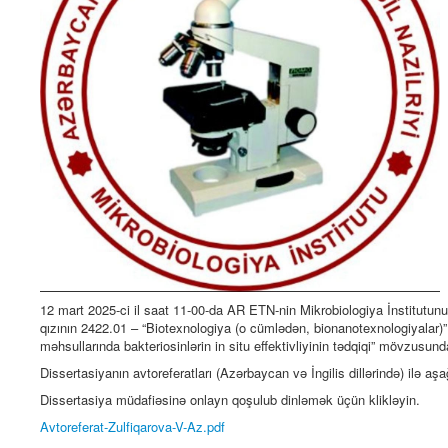
12 mart 2025-ci il saat 11-00-da AR ETN-nin Mikrobiologiya İnstitutu
qızının 2422.01 – “Biotexnologiya (o cümlədən, bionanotexnologiyalar)
məhsullarında bakteriosinlərin in situ effektivliyinin tədqiqi” mövzusund
Dissertasiyanın avtoreferatları (Azərbaycan və İngilis dillərində) ilə aşa
Dissertasiya müdafiəsinə onlayn qoşulub dinləmək üçün klikləyin.
Avtoreferat-Zulfiqarova-V-Az.pdf