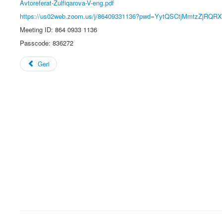
Avtoreferat-Zulfiqarova-V-eng.pdf
https://us02web.zoom.us/j/86409331136?pwd=YytQSCtjMmtzZjRQ
Meeting ID: 864 0933 1136
Passcode: 836272
Geri
giya İnstitunun Elmi
Mikrobiologiya İnstitunun Elmi
ild -15, №-1
Əsərləri, Cild -15, №-2