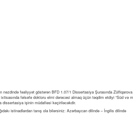
nun nəzdində fəaliyyət göstərən BFD 1.07/1 Dissertasiya Şurasında Zülfiqarov
” ixtisasında fəlsəfə doktoru elmi dərəcəsi almaq üçün təqdim etdiyi “Süd və 
a dissertasiya işinin müdafiəsi keçiriləcəkdir.
ğıdakı istinadlardan tanış ola bilərsiniz: Azərbaycan dilində – İngilis dilində