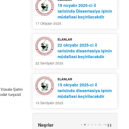
19 noyabr 2025-ci il
tarixində Dissertasiya işinin
müdafiəsi keçiriləcəkdir
17 Oktyabr 2025
ELANLAR
22 oktyabr 2025-ci il
tarixində dissertasiya işinin
müdafiəsi keçiriləcəkdir
22 Sentyabr 2025
ELANLAR
15 oktyabr 2025-ci il
a Vüsalə Şahin
tarixində dissertasiya işinin
model turşsüd
müdafiəsi keçiriləcəkdir
15 Sentyabr 2025
Nəşrlər
PREV
NEXT
❚❚