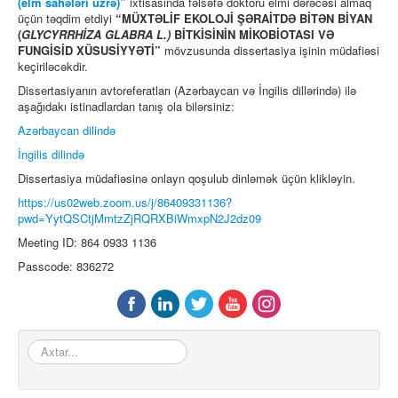
(elm sahələri üzrə)
”
ixtisasında fəlsəfə doktoru elmi dərəcəsi almaq
üçün təqdim etdiyi
“
MÜXTƏLİF EKOLOJİ ŞƏRAİTDƏ BİTƏN BİYAN
Əlaqə
(
GLYCYRRHİZA GLABRA L.)
BİTKİSİNİN MİKOBİOTASI VƏ
FUNGİSİD XÜSUSİYYƏTİ
”
mövzusunda dissertasiya işinin müdafiəsi
keçiriləcəkdir.
Dissertasiyanın avtoreferatları (Azərbaycan və İngilis dillərində) ilə
aşağıdakı istinadlardan tanış ola bilərsiniz:
Azərbaycan dilində
İngilis dilində
Dissertasiya müdafiəsinə onlayn qoşulub dinləmək üçün klikləyin.
https://us02web.zoom.us/j/86409331136?
pwd=YytQSCtjMmtzZjRQRXBiWmxpN2J2dz09
Meeting ID: 864 0933 1136
Passcode: 836272
Axtar...