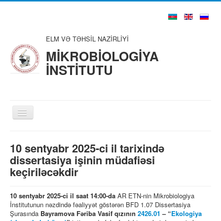
ELM VƏ TƏHSİL NAZİRLİYİ
MİKROBİOLOGİYA
İNSTİTUTU
Toggle
Navigation
Ana Səhifə
10 sentyabr 2025-ci il tarixində
Haqqımızda
dissertasiya işinin müdafiəsi
keçiriləcəkdir
Struktur
Şura və Təşkilatlar
10 sentyabr 2025-ci il saat 14:00-da
AR ETN-nin Mikrobiologiya
Alim və Mütəxəssislər
İnstitutunun nəzdində fəaliyyət göstərən BFD 1.07 Dissertasiya
Şurasında
Bayramova Fəriba Vasif qızının
2426.01
– “
Ekologiya
Nəşrlər