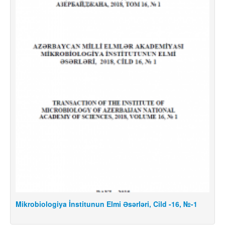
Mikrobiologiya İnstitunun Elmi Əsərləri, Cild -16, №-1
M