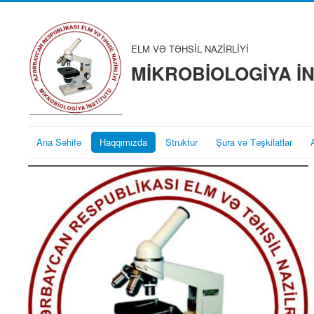
ELM VƏ TƏHSİL NAZİRLİYİ
MİKROBİOLOGİYA İ
Ana Səhifə
Haqqımızda
Struktur
Şura və Təşkilatlar