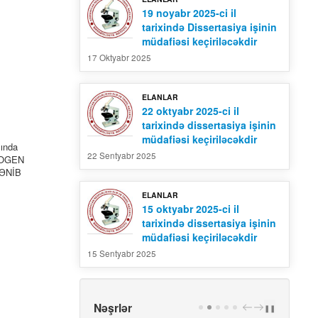
19 noyabr 2025-ci il
tarixində Dissertasiya işinin
müdafiəsi keçiriləcəkdir
17 Oktyabr 2025
ELANLAR
22 oktyabr 2025-ci il
tarixində dissertasiya işinin
müdafiəsi keçiriləcəkdir
sında
22 Sentyabr 2025
XNOGEN
ƏNİB
ELANLAR
15 oktyabr 2025-ci il
tarixində dissertasiya işinin
müdafiəsi keçiriləcəkdir
15 Sentyabr 2025
Nəşrlər
PREV
NEXT
❚❚