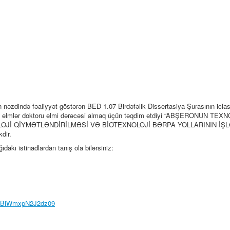
n nəzdində fəaliyyət göstərən BED 1.07 Birdəfəlik Dissertasiya Şurasının icla
nda elmlər doktoru elmi dərəcəsi almaq üçün təqdim etdiyi “ABŞERONUN TE
LOJİ QİYMƏTLƏNDİRİLMƏSİ VƏ BİOTEXNOLOJİ BƏRPA YOLLARININ İŞL
dir.
ğıdakı istinadlardan tanış ola bilərsiniz:
RXBiWmxpN2J2dz09