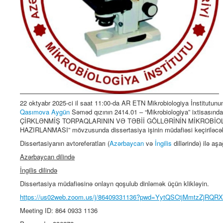
22 oktyabr 2025-ci il saat 11:00-da AR ETN Mikrobiologiya İnstitutunu
Qasımova Aygün
Səməd qızının 2414.01 – “Mikrobiologiya” ixtisası
ÇİRKLƏNMİŞ TORPAQLARININ VƏ TƏBİİ GÖLLƏRİNİN MİKROBİO
HAZIRLANMASI” mövzusunda dissertasiya işinin müdafiəsi keçiriləcək
Dissertasiyanın avtoreferatları (
Azərbaycan
və
İngilis
dillərində) ilə aşa
Azərbaycan dilində
İngilis dilində
Dissertasiya müdafiəsinə onlayn qoşulub dinləmək üçün klikləyin.
https://us02web.zoom.us/j/86409331136?pwd=YytQSCtjMmtzZjRQ
Meeting ID: 864 0933 1136