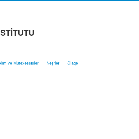
NSTİTUTU
Alim və Mütəxəssislər
Nəşrlər
Əlaqə