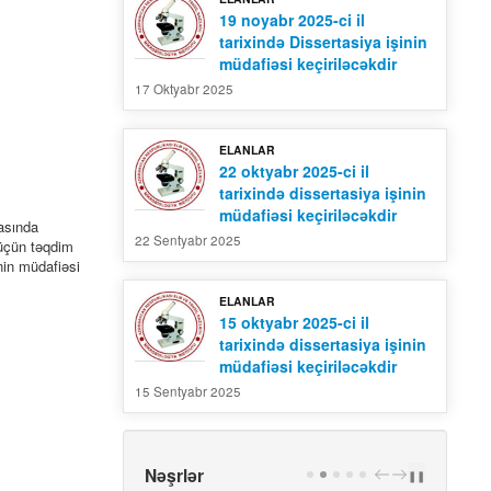
19 noyabr 2025-ci il
tarixində Dissertasiya işinin
müdafiəsi keçiriləcəkdir
17 Oktyabr 2025
ELANLAR
22 oktyabr 2025-ci il
tarixində dissertasiya işinin
müdafiəsi keçiriləcəkdir
lasında
22 Sentyabr 2025
 üçün təqdim
n müdafiəsi
ELANLAR
15 oktyabr 2025-ci il
tarixində dissertasiya işinin
müdafiəsi keçiriləcəkdir
15 Sentyabr 2025
Nəşrlər
PREV
NEXT
❚❚