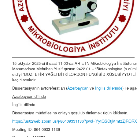
15 oktyabr 2025-ci il saat 11:00-da AR ETN Mikrobiologiya İnstitutunun
Məmmədova Mehriban Yusif qızının 2422.01 – “Biotexnologiya (o cümləd
etdiyi “BƏZİ EFİR YAĞLI BİTKİLƏRDƏN FUNGİSİD XÜSUSİYYƏTLİ 
keçiriləcəkdir.
Dissertasiyanın avtoreferatları (
Azərbaycan
və
İngilis dillərində
) ilə aşa
Azərbaycan dilində
İngilis dilində
Dissertasiya müdafiəsinə onlayn qoşulub dinləmək üçün klikləyin.
https://us02web.zoom.us/j/86409331136?pwd=YytQSCtjMmtzZjRQ
Meeting ID: 864 0933 1136