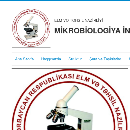
ELM VƏ TƏHSİL NAZİRLİYİ
MİKROBİOLOGİYA İ
Ana Səhifə
Haqqımızda
Struktur
Şura və Təşkilatlar