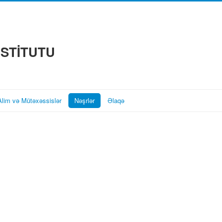
NSTİTUTU
Alim və Mütəxəssislər
Nəşrlər
Əlaqə