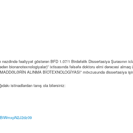
 nəzdində fəaliyyət göstərən BFD 1.07/1 Birdəfəlik Dissertasiya Şurasının ic
ən bionanotexnologiyalar)” ixtisasında fəlsəfə doktoru elmi dərəcəsi almaq
MADDƏLƏRİN ALINMA BİOTEXNOLOGİYASI” mövzusunda dissertasiya işini
ğıdakı istinadlardan tanış ola bilərsiniz:
RXBiWmxpN2J2dz09