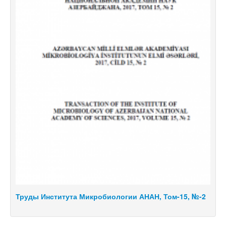
1
Труды Института Микробиологии АНАН, Том-15, №-2
Т