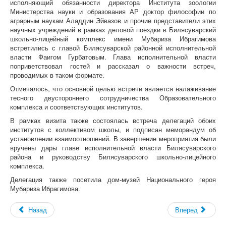
исполняющий обязанности директора Института зоологии
Министерства науки и образования АР доктор философии по
аграрным наукам Аладдин Эйвазов и прочие представители этих
научных учреждений в рамках деловой поездки в Билясуварский
школьно-лицейный комплекс имени Мубариза Ибрагимова
встретились с главой Билясуварской районной исполнительной
власти Фаигом Гурбатовым. Глава исполнительной власти
поприветствовал гостей и рассказал о важности встреч,
проводимых в таком формате.
Отмечалось, что основной целью встречи является налаживание
тесного двустороннего сотрудничества Образовательного
комплекса и соответствующих институтов.
В рамках визита также состоялась встреча делегаций обоих
институтов с коллективом школы, и подписан меморандум об
установлении взаимоотношений. В завершение мероприятия были
вручены дары главе исполнительной власти Билясуварского
района и руководству Билясуварского школьно-лицейного
комплекса.
Делегация также посетила дом-музей Национального героя
Мубариза Ибрагимова.
Назад
Вперед