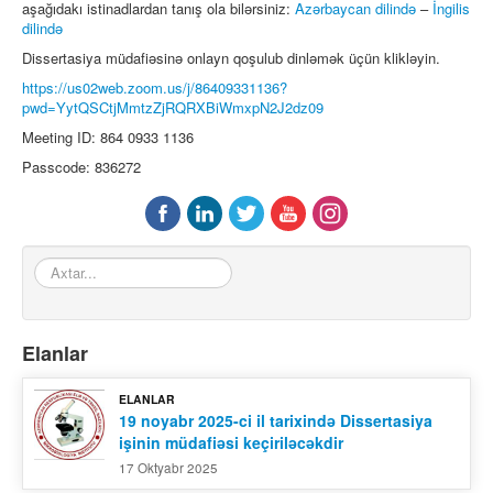
aşağıdakı istinadlardan tanış ola bilərsiniz:
Azərbaycan dilində
–
İngilis
dilində
Əlaqə
Dissertasiya müdafiəsinə onlayn qoşulub dinləmək üçün klikləyin.
https://us02web.zoom.us/j/86409331136?
pwd=YytQSCtjMmtzZjRQRXBiWmxpN2J2dz09
Meeting ID: 864 0933 1136
Passcode: 836272
Axtar...
Elanlar
ELANLAR
19 noyabr 2025-ci il tarixində Dissertasiya
işinin müdafiəsi keçiriləcəkdir
17 Oktyabr 2025