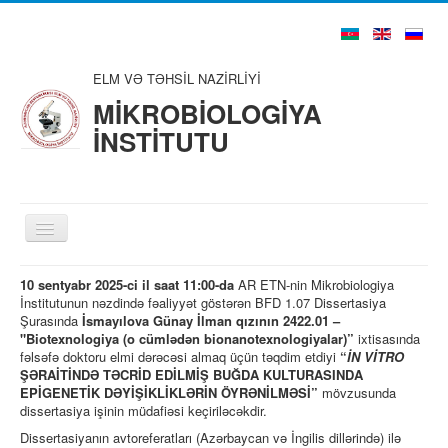
ELM VƏ TƏHSİL NAZİRLİYİ
MİKROBİOLOGİYA
İNSTİTUTU
Toggle
Navigation
Ana Səhifə
10 sentyabr 2025-ci il saat 11:00-da
AR ETN-nin Mikrobiologiya
İnstitutunun nəzdində fəaliyyət göstərən BFD 1.07 Dissertasiya
Haqqımızda
Şurasında
İsmayılova Günay İlman qızının
2422.01 –
"Biotexnologiya (o cümlədən bionanotexnologiyalar)”
ixtisasında
Struktur
fəlsəfə doktoru elmi dərəcəsi almaq üçün təqdim etdiyi
“
İN VİTRO
ŞƏRAİTİNDƏ TƏCRİD EDİLMİŞ BUĞDA KULTURASINDA
Şura və Təşkilatlar
EPİGENETİK DƏYİŞİKLİKLƏRİN ÖYRƏNİLMƏSİ
”
mövzusunda
dissertasiya işinin müdafiəsi keçiriləcəkdir.
Alim və Mütəxəssislər
Dissertasiyanın avtoreferatları (Azərbaycan və İngilis dillərində) ilə
Nəşrlər