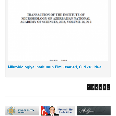
Mikrobiologiya İnstitunun Elmi Əsərləri, Cild -16, №-1
M