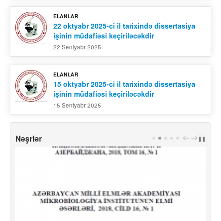
ELANLAR
22 oktyabr 2025-ci il tarixində dissertasiya
işinin müdafiəsi keçiriləcəkdir
22 Sentyabr 2025
ELANLAR
15 oktyabr 2025-ci il tarixində dissertasiya
işinin müdafiəsi keçiriləcəkdir
15 Sentyabr 2025
Nəşrlər
PREV
NEXT
❚❚