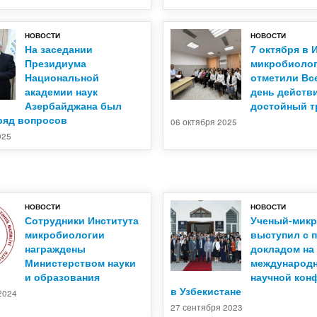
НОВОСТИ
НОВОСТИ
На заседании
7 октября в 
Президиума
микробиоло
Национальной
отметили В
академии наук
день действ
Азербайджана был
достойный т
ряд вопросов
06 октября 2025
025
НОВОСТИ
НОВОСТИ
Сотрудники Института
Ученый-мик
микробиологии
выступил с 
награждены
докладом на
Министерством науки
международ
и образования
научной кон
в Узбекистане
2024
27 сентября 2023