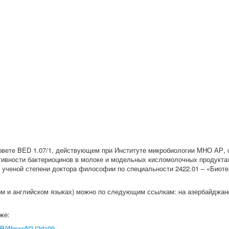
совете BED 1.07/1, действующем при Институте микробиологии МНО АР, 
ктивности бактериоцинов в молоке и модельных кисломолочных продукта
ученой степени доктора философии по специальности 2422.01 – «Биоте
м и английском языках) можно по следующим ссылкам: на азербайджанс
же:
RXBiWmxpN2J2dz09