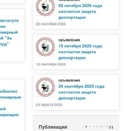
22 октября 2025 года
состоится защита
диссертации
Институте
22 сентября 2025
гии
семирный
ий “За
ОБЪЯВЛЕНИЯ
руд”
15 октября 2025 года
состоится защита
диссертации
15 сентября 2025
ОБЪЯВЛЕНИЯ
24 сентября 2025 года
робиолог
состоится защита
пленарным
диссертации
24 августа 2025
ной
ференции
Публикации
PREV
NEXT
❚❚