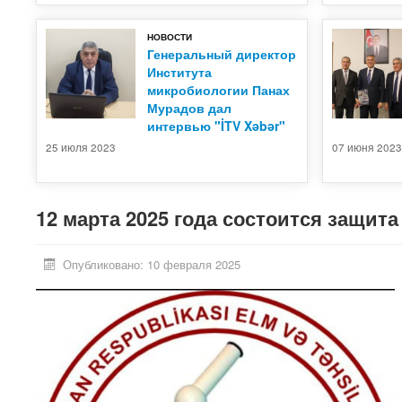
НОВОСТИ
Генеральный директор
Института
микробиологии Панах
Мурадов дал
интервью "İTV Xəbər"
25 июля 2023
07 июня 202
12 марта 2025 года состоится защит
титута Микробиологии
Труды Института Микробиологии
Опубликовано: 10 февраля 2025
-15, №-1
АНАН, Cild -13, №-1