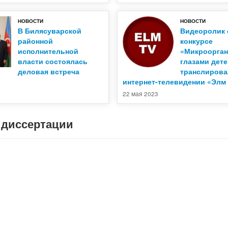
НОВОСТИ
НОВОСТИ
В Билясуварской
Видеоролик 
районной
конкурсе
исполнительной
«Микроорга
власти состоялась
глазами дет
деловая встреча
транслирова
интернет-телевидении «Элм
3
22 мая 2023
а диссертации
Труды Института Микробиологии
Труды Института М
АНАН, Том-12, №-1
АНАН, Том-16, №-1