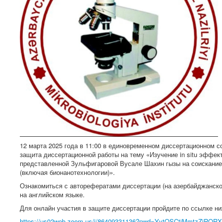
12 марта 2025 года в 11:00 в единовременном диссертационном 
защита диссертационной работы на тему «Изучение in situ эффе
представленной Зульфигаровой Вусале Шахин гызы на соискание 
(включая бионанотехнологии)».
Ознакомиться с авторефератами диссертации (на азербайджанско
на английском языке.
Для онлайн участия в защите диссертации пройдите по ссылке ни
https://us02web.zoom.us/j/86409331136?pwd=YytQSCtjMmtzZjRQ