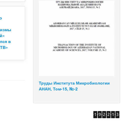
о
низмы
ей»
лся в
 ТВ»
икробиологии
Труды Института Микробиологии
Труд
АНАН, Том-15, №-2
АНАН,