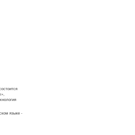
состоится
х»,
хнология
ком языке -