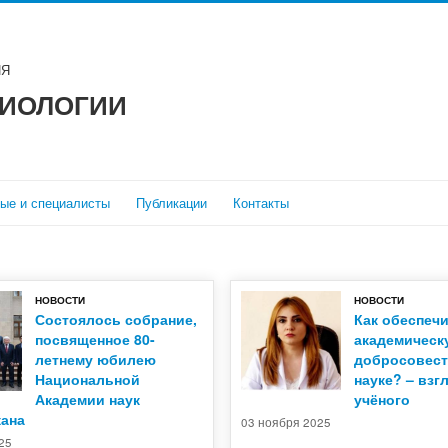
ИЯ
БИОЛОГИИ
ые и специалисты
Публикации
Контакты
НОВОСТИ
НОВОСТИ
Состоялось собрание,
Как обеспеч
посвященное 80-
академическ
летнему юбилею
добросовест
Национальной
науке? – взг
Академии наук
учёного
ана
03 ноября 2025
25