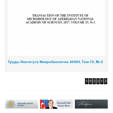
1
Труды Института Микробиологии АНАН, Том-15, №-2
Т