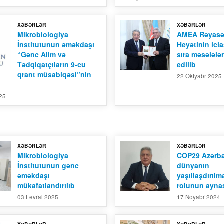
XƏBƏRLƏR
XƏBƏRLƏR
Mikrobiologiya
AMEA Rəyasə
İnstitutunun əməkdaşı
Heyətinin icla
“Gənc Alim və
sıra məsələlə
Tədqiqatçıların 9-cu
edilib
qrant müsabiqəsi”nin
22 Oktyabr 2025
025
XƏBƏRLƏR
XƏBƏRLƏR
Mikrobiologiya
COP29 Azərb
İnstitutunun gənc
dünyanın
əməkdaşı
yaşıllaşdırıl
mükafatlandırılıb
rolunun aynas
03 Fevral 2025
17 Noyabr 2024