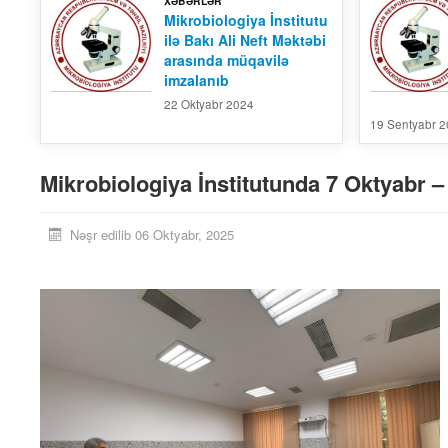
XƏBƏRLƏR
Mikrobiologiya İnstitutu
ilə Bakı Ali Neft Məktəbi
arasında müqavilə
imzalanıb
22 Oktyabr 2024
19 Sentyabr 
Mikrobiologiya İnstitutunda 7 Oktyab
Nəşr edilib 06 Oktyabr, 2025
giya İnstitunun Elmi
Mikrobiologiya İnstitunun Elmi
ild -15, №-1
Əsərləri, Cild -15, №-2