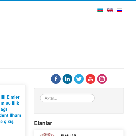
Axtar...
lli Elmlər
n 80 illik
cağı
ident İlham
ə çıxış
Elanlar
ELANLAR