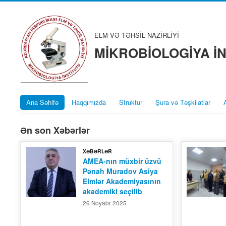
ELM VƏ TƏHSİL NAZİRLİYİ
MİKROBİOLOGİYA İ
Ana Səhifə
Haqqımızda
Struktur
Şura və Təşkilatlar
Ən son Xəbərlər
XƏBƏRLƏR
AMEA-nın müxbir üzvü
Pənah Muradov Asiya
Elmlər Akademiyasının
akademiki seçilib
26 Noyabr 2025