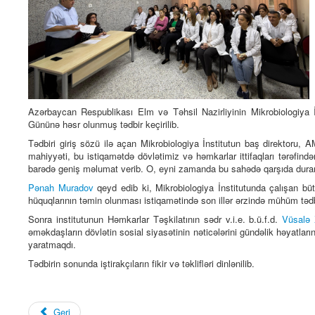
Azərbaycan Respublikası Elm və Təhsil Nazirliyinin Mikrobiologiya
Gününə həsr olunmuş tədbir keçirilib.
Tədbiri giriş sözü ilə açan Mikrobiologiya İnstitutun baş direktoru
mahiyyəti, bu istiqamətdə dövlətimiz və həmkarlar ittifaqları tərəf
barədə geniş məlumat verib. O, eyni zamanda bu sahədə qarşıda duran v
Pənah Muradov
qeyd edib ki, Mikrobiologiya İnstitutunda çalışan bütü
hüquqlarının təmin olunması istiqamətində son illər ərzində mühüm tədbir
Sonra institutunun Həmkarlar Təşkilatının sədr v.i.e. b.ü.f.d.
Vüsalə 
əməkdaşların dövlətin sosial siyasətinin nəticələrini gündəlik həyatlar
yaratmaqdı.
Tədbirin sonunda iştirakçıların fikir və təklifləri dinlənilib.
Geri