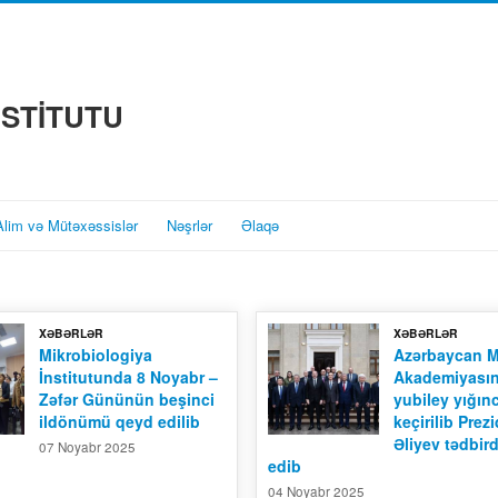
NSTİTUTU
Alim və Mütəxəssislər
Nəşrlər
Əlaqə
XƏBƏRLƏR
XƏBƏRLƏR
Mikrobiologiya
Azərbaycan Mi
İnstitutunda 8 Noyabr –
Akademiyasını
Zəfər Gününün beşinci
yubiley yığın
ildönümü qeyd edilib
keçirilib Prez
Əliyev tədbird
07 Noyabr 2025
edib
04 Noyabr 2025