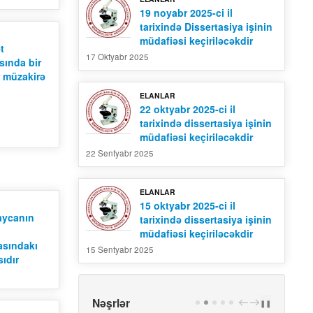
19 noyabr 2025-ci il
tarixində Dissertasiya işinin
müdafiəsi keçiriləcəkdir
t
17 Oktyabr 2025
sında bir
r müzakirə
ELANLAR
22 oktyabr 2025-ci il
tarixində dissertasiya işinin
müdafiəsi keçiriləcəkdir
22 Sentyabr 2025
ELANLAR
15 oktyabr 2025-ci il
aycanın
tarixində dissertasiya işinin
müdafiəsi keçiriləcəkdir
masındakı
15 Sentyabr 2025
ıdır
Nəşrlər
PREV
NEXT
❚❚