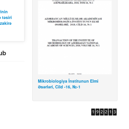
rinin
 təsiri
zakirə
ub
.04.2022
Mikrobiologiya İnstitunun Elmi
Mikro
Əsərləri, Cild -16, №-1
Əsərlə