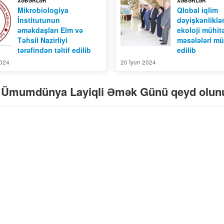
XƏBƏRLƏR
XƏBƏRLƏR
Mikrobiologiya
Qlobal iqlim
İnstitutunun
dəyişkənliklə
əməkdaşları Elm və
ekoloji mühitə
Təhsil Nazirliyi
məsələləri mü
tərəfindən təltif edilib
edilib
2024
20 İyun 2024
r – Ümumdünya Layiqli Əmək Günü qeyd olun
Mikrobiologiya İnstitunun Elmi
Konfrans Material 01
Əsərləri, Cild -13, №-1