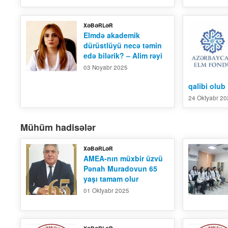
XƏBƏRLƏR
Elmdə akademik
dürüstlüyü necə təmin
edə bilərik? – Alim rəyi
03 Noyabr 2025
qalibi olub
24 Oktyabr 2
Mühüm hadisələr
XƏBƏRLƏR
AMEA-nın müxbir üzvü
Pənah Muradovun 65
yaşı tamam olur
01 Oktyabr 2025