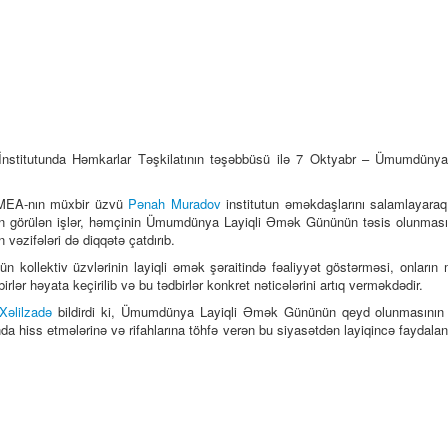
 İnstitutunda Həmkarlar Təşkilatının təşəbbüsü ilə 7 Oktyabr – Ümumdüny
, AMEA-nın müxbir üzvü
Pənah Muradov
institutun əməkdaşlarını salamlayaraq
indən görülən işlər, həmçinin Ümumdünya Layiqli Əmək Gününün təsis olunmas
əzifələri də diqqətə çatdırıb.
n kollektiv üzvlərinin layiqli əmək şəraitində fəaliyyət göstərməsi, onların m
lər həyata keçirilib və bu tədbirlər konkret nəticələrini artıq verməkdədir.
Xəlilzadə
bildirdi ki, Ümumdünya Layiqli Əmək Gününün qeyd olunmasının
ında hiss etmələrinə və rifahlarına töhfə verən bu siyasətdən layiqincə faydala