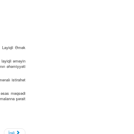
a Layiqli Əmək
 layiqli əməyin
ının əhəmiyyəti
ənalı istirahət
 əsas məqsədi
nmalarına şərait
İrəli