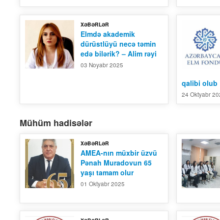
XƏBƏRLƏR
Elmdə akademik
dürüstlüyü necə təmin
edə bilərik? – Alim rəyi
03 Noyabr 2025
qalibi olub
24 Oktyabr 2
Mühüm hadisələr
XƏBƏRLƏR
AMEA-nın müxbir üzvü
Pənah Muradovun 65
yaşı tamam olur
01 Oktyabr 2025