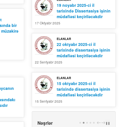
19 noyabr 2025-ci il
tarixində Dissertasiya işinin
müdafiəsi keçiriləcəkdir
t
17 Oktyabr 2025
sında bir
r müzakirə
ELANLAR
22 oktyabr 2025-ci il
tarixində dissertasiya işinin
müdafiəsi keçiriləcəkdir
22 Sentyabr 2025
ELANLAR
15 oktyabr 2025-ci il
aycanın
tarixində dissertasiya işinin
müdafiəsi keçiriləcəkdir
masındakı
15 Sentyabr 2025
ıdır
Nəşrlər
PREV
NEXT
❚❚