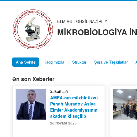
ELM VƏ TƏHSİL NAZİRLİYİ
MİKROBİOLOGİYA İ
Ana Səhifə
Haqqımızda
Struktur
Şura və Təşkilatlar
Ən son Xəbərlər
XƏBƏRLƏR
AMEA-nın müxbir üzvü
Pənah Muradov Asiya
Elmlər Akademiyasının
akademiki seçilib
26 Noyabr 2025