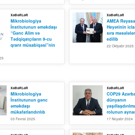
XƏBƏRLƏR
XƏBƏRLƏR
Mikrobiologiya
AMEA Rəyasə
İnstitutunun əməkdaşı
Heyətinin icla
“Gənc Alim və
sıra məsələlə
Tədqiqatçıların 9-cu
edilib
qrant müsabiqəsi”nin
22 Oktyabr 2025
025
XƏBƏRLƏR
XƏBƏRLƏR
Mikrobiologiya
COP29 Azərb
İnstitutunun gənc
dünyanın
əməkdaşı
yaşıllaşdırıl
mükafatlandırılıb
rolunun aynas
03 Fevral 2025
17 Noyabr 2024