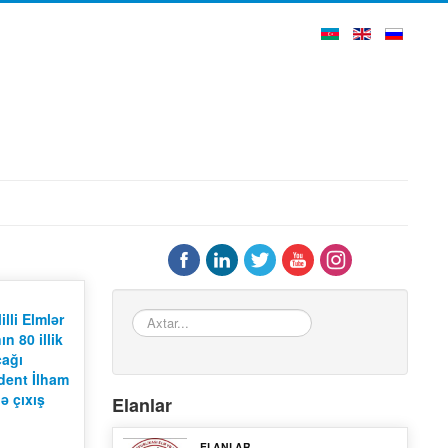
Axtar...
lli Elmlər
n 80 illik
cağı
ident İlham
ə çıxış
Elanlar
ELANLAR