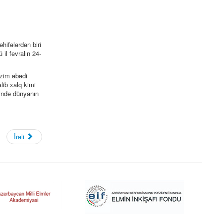
hifələrdən biri
il fevralın 24-
izim əbədi
lib xalq kimi
sində dünyanın
İrəli