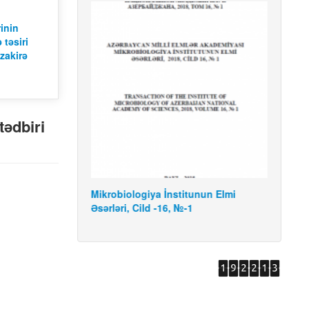
rinin
 təsiri
zakirə
tədbiri
.04.2022
Mikrobiologiya İnstitunun Elmi
Mikro
Əsərləri, Cild -16, №-1
Əsərlə