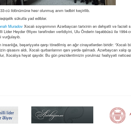
n 33-cü ildönümünə həsr olunmuş anım tədbiri keçirilib.
dəqiqəlik sükutla yad ediblər.
ənah Muradov
Xocalı soyqırımının Azərbaycan tarixinin ən dəhşətli və faciəli sə
i Lider Heydər Əliyev tərəfindən verildiyini, Ulu Öndərin təşəbbüsü ilə 1994-cü 
i vurğulayıb.
insanlığa, bəşəriyyətə qarşı törədilmiş ən ağır cinayətlərdən biridir: “Xocalı b
n qisasını aldı, Xocalı qurbanlarının qanı yerdə qalmadı. Azərbaycan xalqı qa
ur, Xocalıya həyat qayıdır. Bu gün prezidentimizin yorulmaz fəaliyyəti nəticə