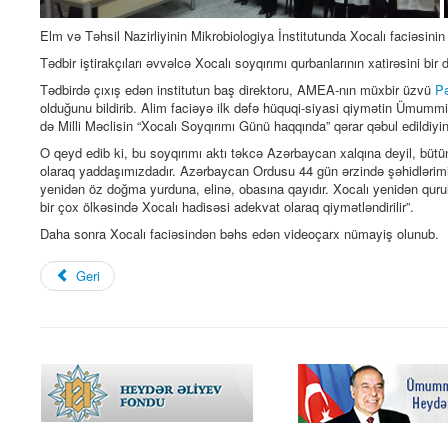
Elm və Təhsil Nazirliyinin Mikrobiologiya İnstitutunda Xocalı faciəsini
Tədbir iştirakçıları əvvəlcə Xocalı soyqırımı qurbanlarının xatirəsini bir 
Tədbirdə çıxış edən institutun baş direktoru, AMEA-nın müxbir üzvü
P
olduğunu bildirib. Alim faciəyə ilk dəfə hüquqi-siyasi qiymətin Ümummill
də Milli Məclisin “Xocalı Soyqırımı Günü haqqında” qərar qəbul edildiyin
O qeyd edib ki, bu soyqırımı aktı təkcə Azərbaycan xalqına deyil, bütün 
olaraq yaddaşımızdadır. Azərbaycan Ordusu 44 gün ərzində şəhidlərimizi
yenidən öz doğma yurduna, elinə, obasına qayıdır. Xocalı yenidən qurul
bir çox ölkəsində Xocalı hadisəsi adekvat olaraq qiymətləndirilir”.
Daha sonra Xocalı faciəsindən bəhs edən videoçarx nümayiş olunub.
Geri