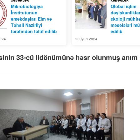
XƏBƏRLƏR
XƏBƏRLƏR
Mikrobiologiya
Qlobal iqlim
İnstitutunun
dəyişkənliklə
əməkdaşları Elm və
ekoloji mühitə
Təhsil Nazirliyi
məsələləri mü
tərəfindən təltif edilib
edilib
2024
20 İyun 2024
iəsinin 33-cü ildönümünə həsr olunmuş anım 
Mikrobiologiya İnstitunun Elmi
Konfrans Material 01
Əsərləri, Cild -13, №-1