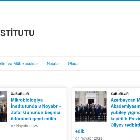
NSTİTUTU
Alim və Mütəxəssislər
Nəşrlər
Əlaqə
XƏBƏRLƏR
XƏBƏRLƏR
Mikrobiologiya
Azərbaycan Mi
İnstitutunda 8 Noyabr –
Akademiyasını
Zəfər Gününün beşinci
yubiley yığın
ildönümü qeyd edilib
keçirilib Prez
Əliyev tədbird
07 Noyabr 2025
edib
04 Noyabr 2025