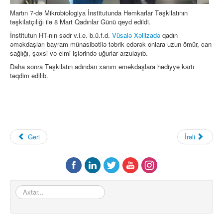
Martın 7-də Mikrobiologiya İnstitutunda Həmkarlar Təşkilatının
təşkilatçılığı ilə 8 Mart Qadınlar Günü qeyd edildi.
İnstitutun HT-nın sədr v.i.e. b.ü.f.d.
Vüsalə Xəlilzadə
qadın
əməkdaşları bayram münasibətilə təbrik edərək onlara uzun ömür, can
sağlığı, şəxsi və elmi işlərində uğurlar arzulayıb.
Daha sonra Təşkilatın adından xanım əməkdaşlara hədiyyə kartı
təqdim edilib.
Geri
İrəli
Axtar...