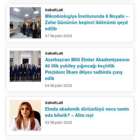
XƏBƏRLƏR
Əlaqə
Mikrobiologiya İnstitutunda 8 Noyabr –
Zəfər Gününün beşinci ildönümü qeyd
edilib
07 Noyabr 2025
XƏBƏRLƏR
Azərbaycan Milli Elmlər Akademiyasının
80 illik yubiley yığıncağı keçirilib
Prezident İlham Əliyev tədbirdə çıxış
edib
04 Noyabr 2025
XƏBƏRLƏR
Elmdə akademik dürüstlüyü necə təmin
edə bilərik? – Alim rəyi
03 Noyabr 2025