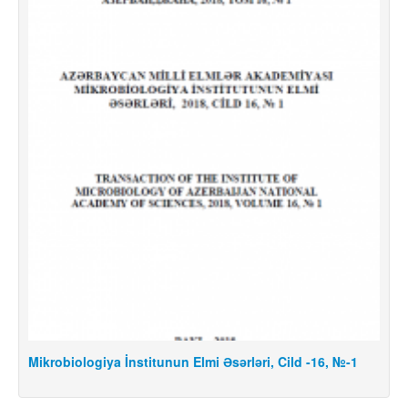
Mikrobiologiya İnstitunun Elmi Əsərləri, Cild -16, №-1
Mi