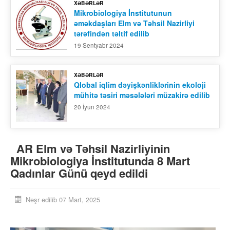
XƏBƏRLƏR
Mikrobiologiya İnstitutunun
əməkdaşları Elm və Təhsil Nazirliyi
tərəfindən təltif edilib
19 Sentyabr 2024
XƏBƏRLƏR
Qlobal iqlim dəyişkənliklərinin ekoloji
mühitə təsiri məsələləri müzakirə edilib
20 İyun 2024
AR Elm və Təhsil Nazirliyinin
Mikrobiologiya İnstitutunda 8 Mart
Qadınlar Günü qeyd edildi
Nəşr edilib 07 Mart, 2025