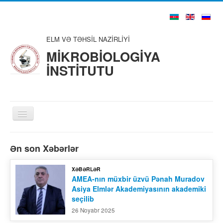
ELM VƏ TƏHSİL NAZİRLİYİ
MİKROBİOLOGİYA
İNSTİTUTU
Toggle
Navigation
Ana Səhifə
Ən son Xəbərlər
Haqqımızda
XƏBƏRLƏR
Struktur
AMEA-nın müxbir üzvü Pənah Muradov
Asiya Elmlər Akademiyasının akademiki
Şura və Təşkilatlar
seçilib
Alim və Mütəxəssislər
26 Noyabr 2025
Nəşrlər