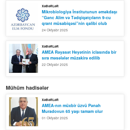
XƏBƏRLƏR
Mikrobiologiya İnstitutunun əməkdaşı
“Gənc Alim və Tədqiqatçıların 9-cu
qrant müsabiqəsi”nin qalibi olub
24 Oktyabr 2025
XƏBƏRLƏR
AMEA Rəyasət Heyətinin iclasında bir
sıra məsələlər müzakirə edilib
22 Oktyabr 2025
Mühüm hadisələr
XƏBƏRLƏR
AMEA-nın müxbir üzvü Pənah
Muradovun 65 yaşı tamam olur
01 Oktyabr 2025